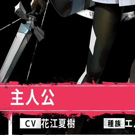
主人公
花江夏樹
エ