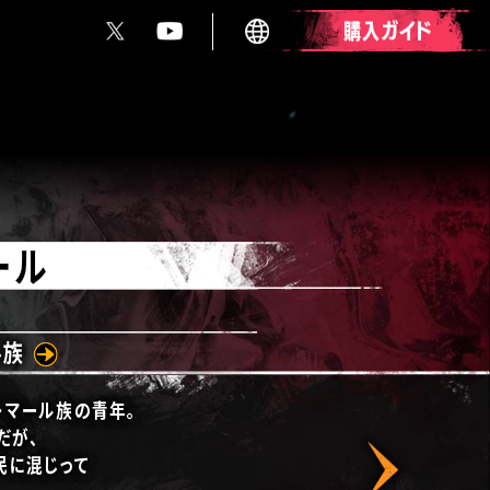
日本語
English
English
(Asia)
繁體中文
簡体中文
한국어
ール
Français
Italiano
Deutsch
Español
ル族
レマール族の青年。
だが、
民に混じって