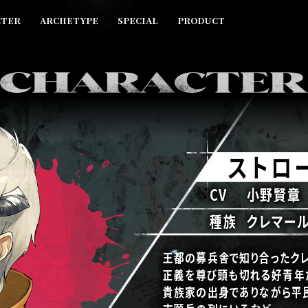
CTER
ARCHETYPE
SPECIAL
PRODUCT
ストロ
CV
小野賢章
種族
クレマー
王都の募兵舎で知り合ったク
正義を尊び頭も切れる好青年
貴族家の出身でありながら平